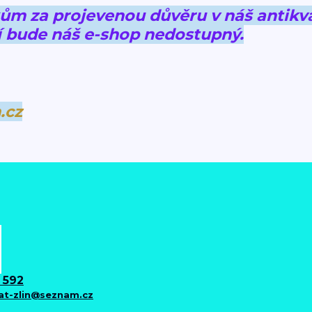
 za projevenou důvěru v náš antikva
 bude náš e-shop nedostupný.
.cz
 592
iat-zlin@seznam.cz