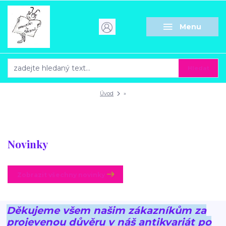
Menu
Hledat
Úvod
»
Novinky
Zobrazit všechny novinky
Děkujeme všem našim zákazníkům za
projevenou důvěru v náš antikvariát po