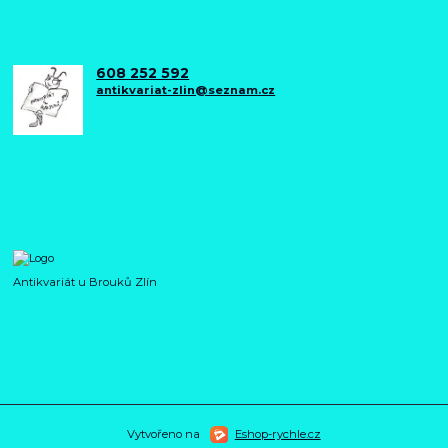
608 252 592
antikvariat-zlin@seznam.cz
Antikvariát u Brouků Zlín
Vytvořeno na
Eshop-rychle.cz