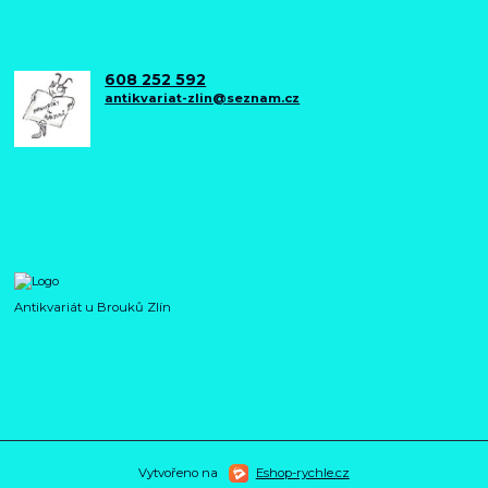
608 252 592
antikvariat-zlin@seznam.cz
Antikvariát u Brouků Zlín
Vytvořeno na
Eshop-rychle.cz