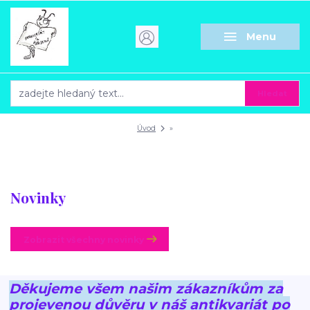
Menu
Hledat
Úvod
»
Novinky
Zobrazit všechny novinky
Děkujeme všem našim zákazníkům za
projevenou důvěru v náš antikvariát po