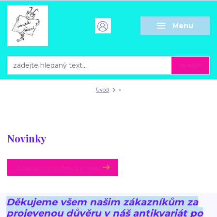
Menu
Hledat
Úvod
»
Novinky
Zobrazit všechny novinky
Děkujeme všem našim zákazníkům za
projevenou důvěru v náš antikvariát po