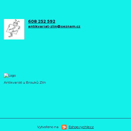
608 252 592
antikvariat-zlin@seznam.cz
Antikvariát u Brouků Zlín
Vytvořeno na
Eshop-rychle.cz