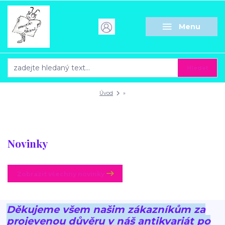
Menu
Hledat
Úvod
»
Novinky
Zobrazit všechny novinky
Děkujeme všem našim zákazníkům za
projevenou důvěru v náš antikvariát po