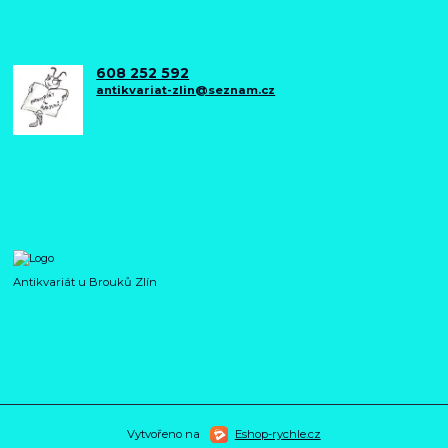
608 252 592
antikvariat-zlin@seznam.cz
Antikvariát u Brouků Zlín
Vytvořeno na
Eshop-rychle.cz