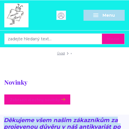
Menu
Hledat
Úvod
»
Novinky
Zobrazit všechny novinky
Děkujeme všem našim zákazníkům za
projevenou důvěru v náš antikvariát po