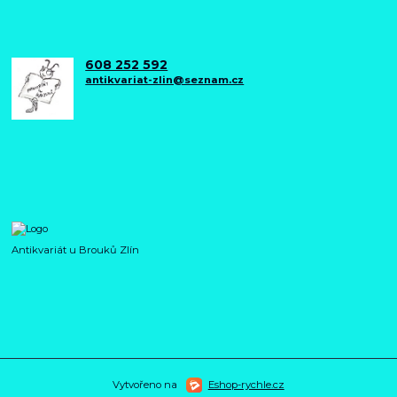
608 252 592
antikvariat-zlin@seznam.cz
Antikvariát u Brouků Zlín
Vytvořeno na
Eshop-rychle.cz