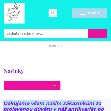
Menu
Hledat
Úvod
»
Novinky
Zobrazit všechny novinky
Děkujeme všem našim zákazníkům za
projevenou důvěru v náš antikvariát po