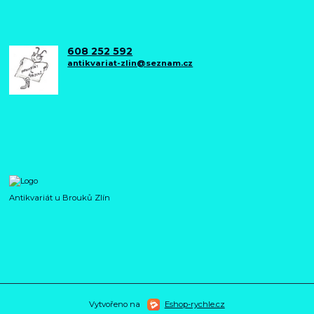
608 252 592
antikvariat-zlin@seznam.cz
Antikvariát u Brouků Zlín
Vytvořeno na
Eshop-rychle.cz