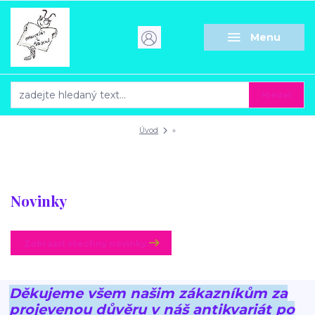
Menu
Hledat
Úvod
»
Novinky
Zobrazit všechny novinky
Děkujeme všem našim zákazníkům za
projevenou důvěru v náš antikvariát po