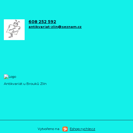
608 252 592
antikvariat-zlin@seznam.cz
Antikvariát u Brouků Zlín
Vytvořeno na
Eshop-rychle.cz