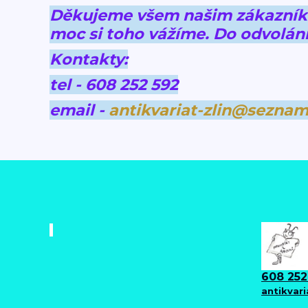
Děkujeme všem našim zákazníkům
moc si toho vážíme.
Do odvolání
Kontakty:
tel - 608 252 592
email -
antikvariat-zlin@seznam
608 252
antikvar