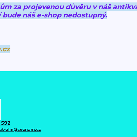
 za projevenou důvěru v náš antikva
 bude náš e-shop nedostupný.
.cz
 592
iat-zlin@seznam.cz