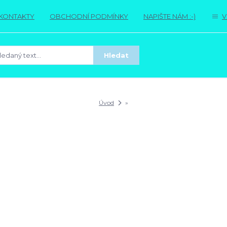
KONTAKTY
OBCHODNÍ PODMÍNKY
NAPIŠTE NÁM :-)
V
Hledat
Úvod
»