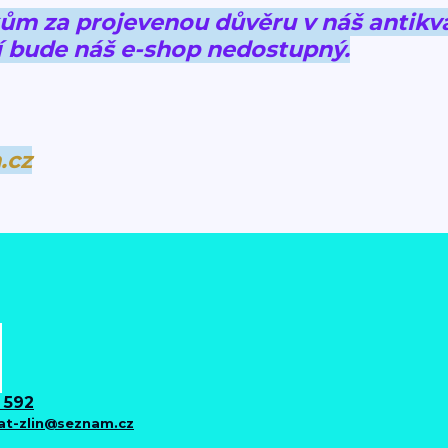
 za projevenou důvěru v náš antikva
 bude náš e-shop nedostupný.
.cz
 592
iat-zlin@seznam.cz