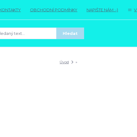
KONTAKTY
OBCHODNÍ PODMÍNKY
NAPIŠTE NÁM :-)
V
Hledat
Úvod
»