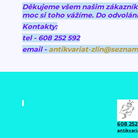
Děkujeme všem našim zákazníkům
moc si toho vážíme.
Do odvolání
Kontakty:
tel - 608 252 592
email -
antikvariat-zlin@seznam
608 252
antikvar