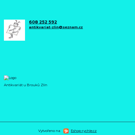
608 252 592
antikvariat-zlin@seznam.cz
Antikvariát u Brouků Zlín
Vytvořeno na
Eshop-rychle.cz