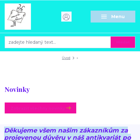
Menu
Hledat
Úvod
»
Novinky
Zobrazit všechny novinky
Děkujeme všem našim zákazníkům za
projevenou důvěru v náš antikvariát po