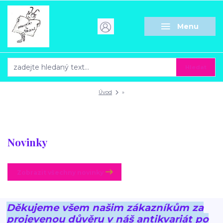
Menu
Hledat
Úvod
»
Novinky
Zobrazit všechny novinky
Děkujeme všem našim zákazníkům za
projevenou důvěru v náš antikvariát po