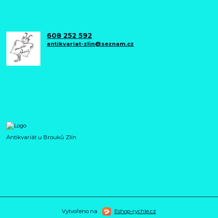
608 252 592
antikvariat-zlin@seznam.cz
Antikvariát u Brouků Zlín
Vytvořeno na
Eshop-rychle.cz