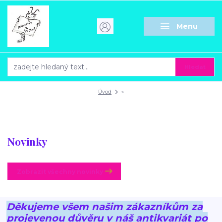
Menu
Hledat
Úvod
»
Novinky
Zobrazit všechny novinky
Děkujeme všem našim zákazníkům za
projevenou důvěru v náš antikvariát po