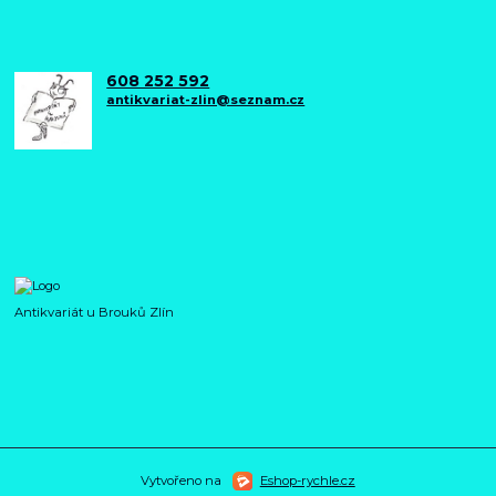
608 252 592
antikvariat-zlin@seznam.cz
Antikvariát u Brouků Zlín
Vytvořeno na
Eshop-rychle.cz