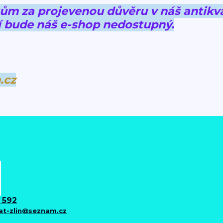
 za projevenou důvěru v náš antikva
 bude náš e-shop nedostupný.
.cz
 592
iat-zlin@seznam.cz