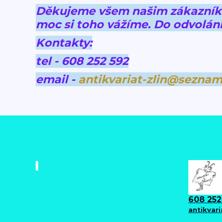
Děkujeme všem našim zákazníkům
moc si toho vážíme.
Do odvolání
Kontakty:
tel - 608 252 592
email -
antikvariat-zlin@seznam
608 252
antikvar