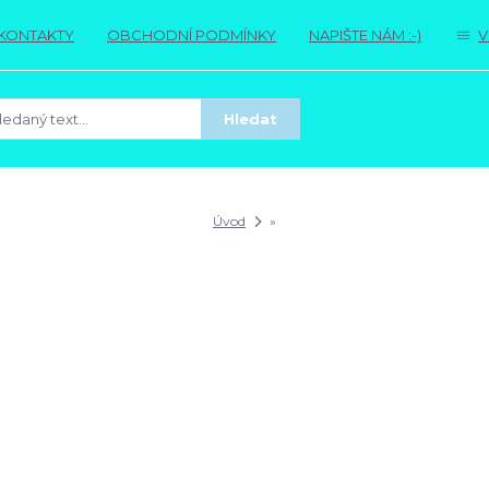
KONTAKTY
OBCHODNÍ PODMÍNKY
NAPIŠTE NÁM :-)
V
Hledat
Úvod
»