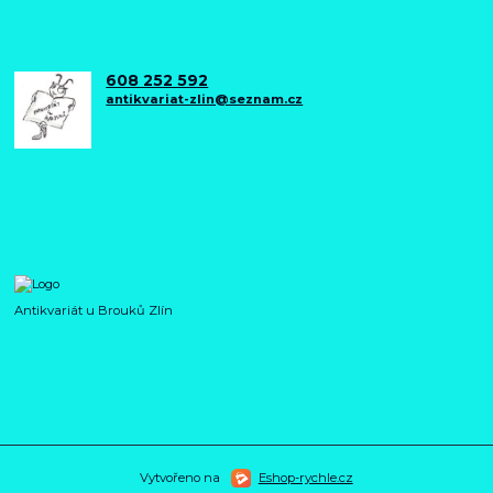
608 252 592
antikvariat-zlin@seznam.cz
Antikvariát u Brouků Zlín
Vytvořeno na
Eshop-rychle.cz