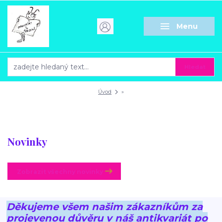
Menu
Hledat
Úvod
»
Novinky
Zobrazit všechny novinky
Děkujeme všem našim zákazníkům za
projevenou důvěru v náš antikvariát po