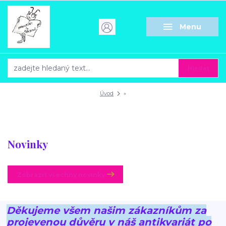
Menu
Hledat
Úvod
»
Novinky
Zobrazit všechny novinky
Děkujeme všem našim zákazníkům za
projevenou důvěru v náš antikvariát po