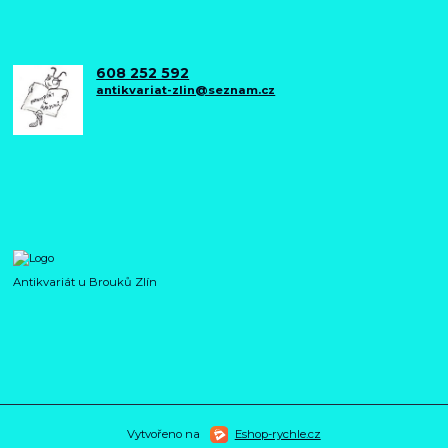
608 252 592
antikvariat-zlin@seznam.cz
Antikvariát u Brouků Zlín
Vytvořeno na
Eshop-rychle.cz