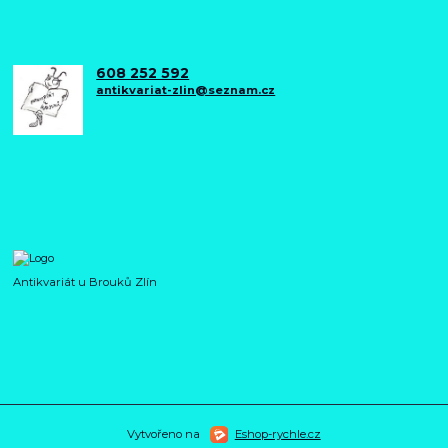
608 252 592
antikvariat-zlin@seznam.cz
Antikvariát u Brouků Zlín
Vytvořeno na
Eshop-rychle.cz