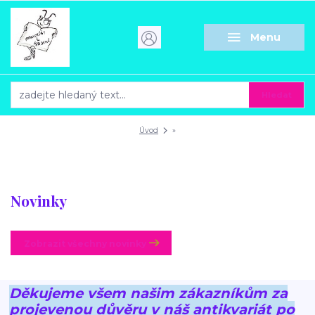
Menu
Hledat
Úvod
»
Novinky
Zobrazit všechny novinky
Děkujeme všem našim zákazníkům za
projevenou důvěru v náš antikvariát po