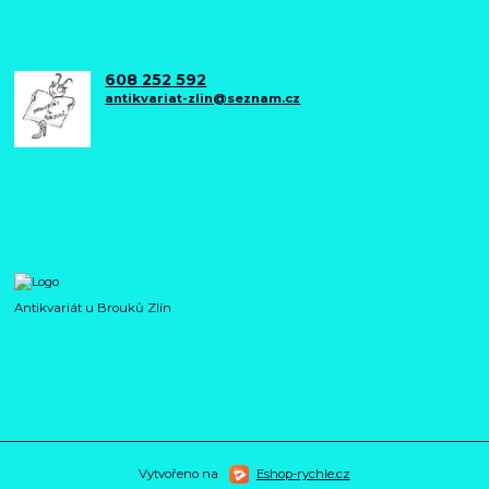
608 252 592
antikvariat-zlin@seznam.cz
Antikvariát u Brouků Zlín
Vytvořeno na
Eshop-rychle.cz