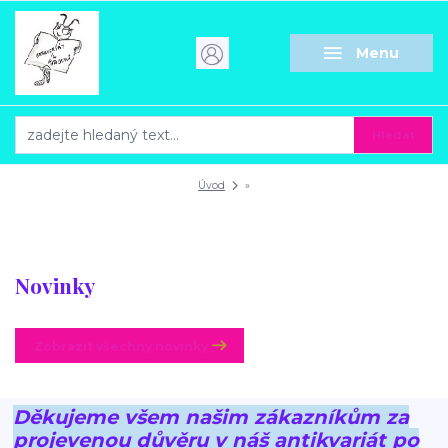
Menu
Hledat
Úvod
»
Novinky
Zobrazit všechny novinky
Děkujeme všem našim zákazníkům za
projevenou důvěru v náš antikvariát po