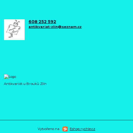
608 252 592
antikvariat-zlin@seznam.cz
Antikvariát u Brouků Zlín
Vytvořeno na
Eshop-rychle.cz