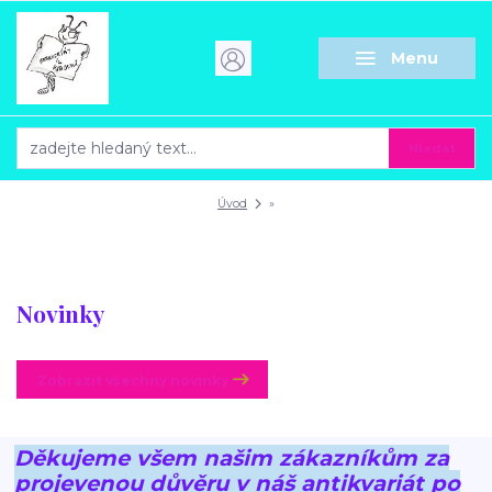
Menu
Hledat
Úvod
»
Novinky
Zobrazit všechny novinky
Děkujeme všem našim zákazníkům za
projevenou důvěru v náš antikvariát po