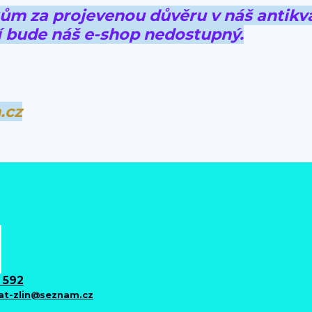
 za projevenou důvěru v náš antikva
 bude náš e-shop nedostupný.
.cz
 592
iat-zlin@seznam.cz