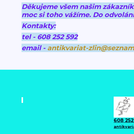
Děkujeme všem našim zákazníkům
moc si toho vážíme.
Do odvolání
Kontakty:
tel - 608 252 592
email -
antikvariat-zlin@seznam
608 252
antikvar