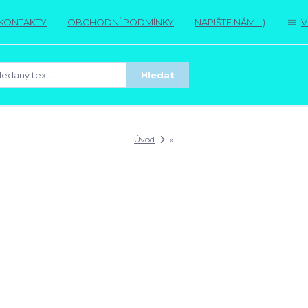
KONTAKTY
OBCHODNÍ PODMÍNKY
NAPIŠTE NÁM :-)
V
Hledat
Úvod
»