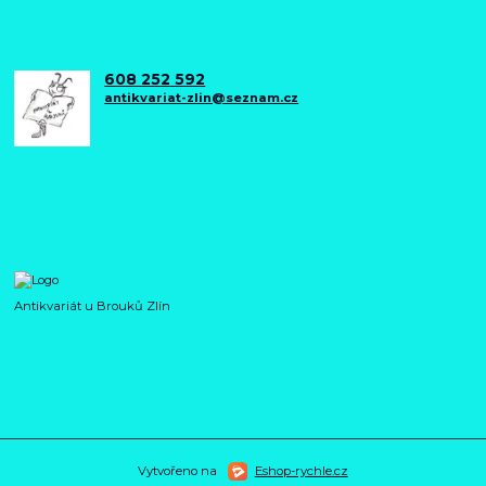
608 252 592
antikvariat-zlin@seznam.cz
Antikvariát u Brouků Zlín
Vytvořeno na
Eshop-rychle.cz