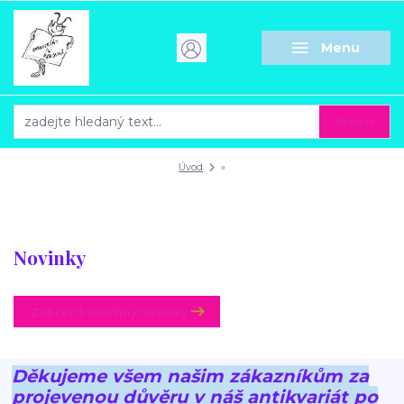
Menu
Hledat
Úvod
»
Novinky
Zobrazit všechny novinky
Děkujeme všem našim zákazníkům za
projevenou důvěru v náš antikvariát po