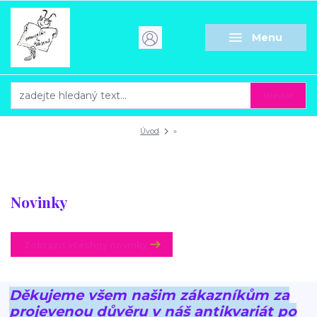
Menu
Hledat
Úvod
»
Novinky
Zobrazit všechny novinky
Děkujeme všem našim zákazníkům za
projevenou důvěru v náš antikvariát po