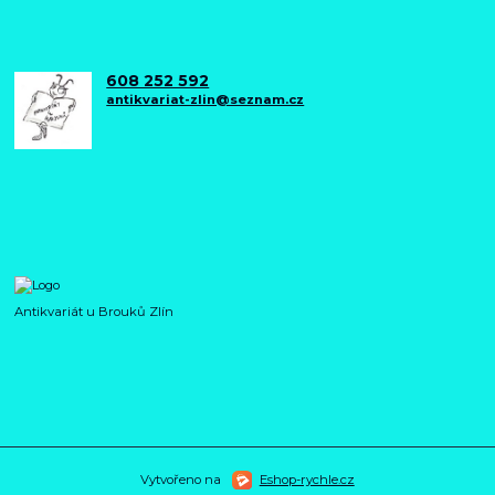
608 252 592
antikvariat-zlin@seznam.cz
Antikvariát u Brouků Zlín
Vytvořeno na
Eshop-rychle.cz