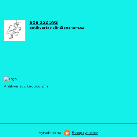
608 252 592
antikvariat-zlin@seznam.cz
Antikvariát u Brouků Zlín
Vytvořeno na
Eshop-rychle.cz