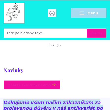
Menu
Hledat
Úvod
»
Novinky
Zobrazit všechny novinky
Děkujeme všem našim zákazníkům za
projevenou důvěru v náš antikvariát po