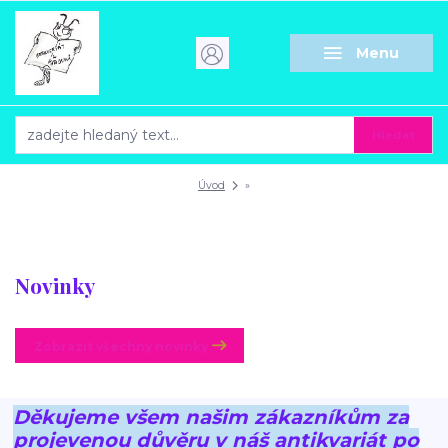
Menu
Hledat
Úvod
»
Novinky
Zobrazit všechny novinky
Děkujeme všem našim zákazníkům za
projevenou důvěru v náš antikvariát po