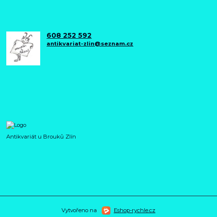
608 252 592
antikvariat-zlin@seznam.cz
Antikvariát u Brouků Zlín
Vytvořeno na
Eshop-rychle.cz