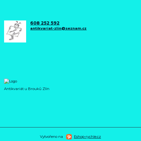
608 252 592
antikvariat-zlin@seznam.cz
Antikvariát u Brouků Zlín
Vytvořeno na
Eshop-rychle.cz