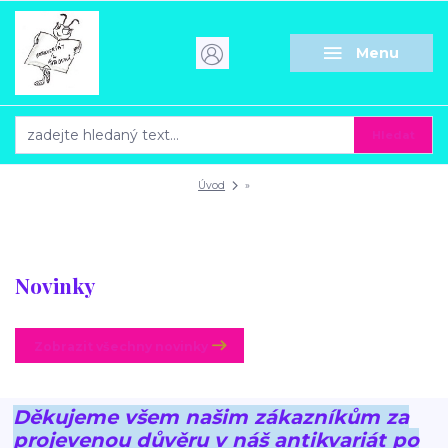
Menu
Hledat
Úvod
»
Novinky
Zobrazit všechny novinky
Děkujeme všem našim zákazníkům za
projevenou důvěru v náš antikvariát po