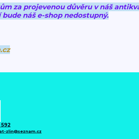
 za projevenou důvěru v náš antikva
 bude náš e-shop nedostupný.
.cz
 592
iat-zlin@seznam.cz