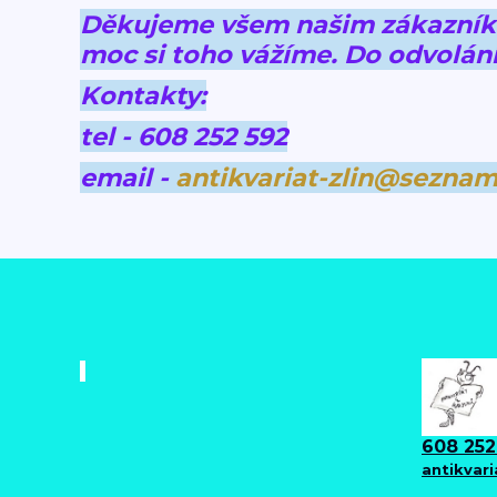
Děkujeme všem našim zákazníkům
moc si toho vážíme.
Do odvolání
Kontakty:
tel - 608 252 592
email -
antikvariat-zlin@seznam
608 252
antikvar