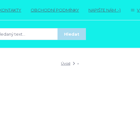
KONTAKTY
OBCHODNÍ PODMÍNKY
NAPIŠTE NÁM :-)
V
Hledat
Úvod
»