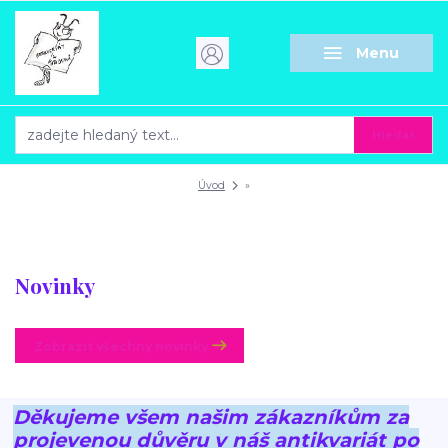
Menu
Hledat
Úvod
»
Novinky
Zobrazit všechny novinky
Děkujeme všem našim zákazníkům za
projevenou důvěru v náš antikvariát po