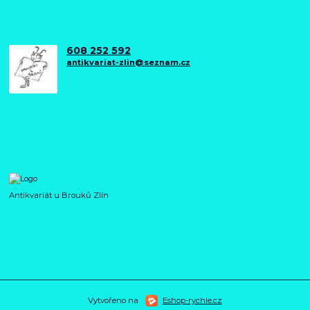
608 252 592
antikvariat-zlin@seznam.cz
Antikvariát u Brouků Zlín
Vytvořeno na
Eshop-rychle.cz