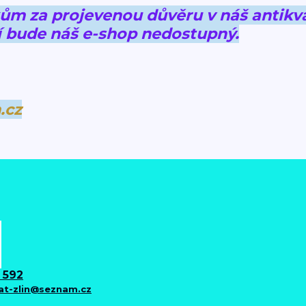
 za projevenou důvěru v náš antikva
 bude náš e-shop nedostupný.
.cz
 592
iat-zlin@seznam.cz