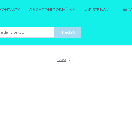
KONTAKTY
OBCHODNÍ PODMÍNKY
NAPIŠTE NÁM :-)
V
Hledat
Úvod
»