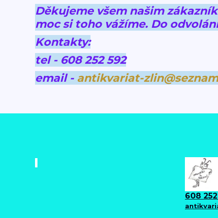
Děkujeme všem našim zákazníkům
moc si toho vážíme.
Do odvolání
Kontakty:
tel - 608 252 592
email -
antikvariat-zlin@seznam
608 252
antikvar