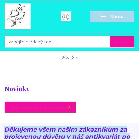
Menu
Hledat
Úvod
»
Novinky
Zobrazit všechny novinky
Děkujeme všem našim zákazníkům za
projevenou důvěru v náš antikvariát po