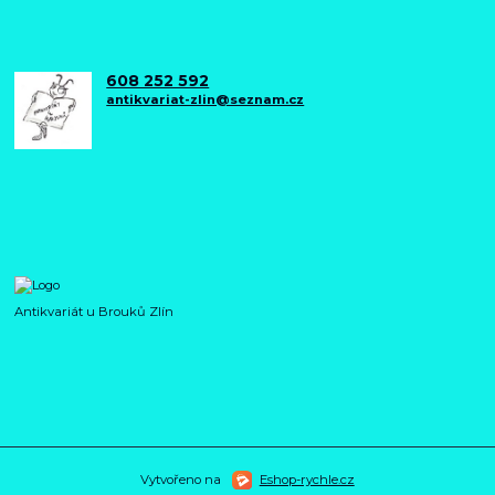
608 252 592
antikvariat-zlin@seznam.cz
Antikvariát u Brouků Zlín
Vytvořeno na
Eshop-rychle.cz