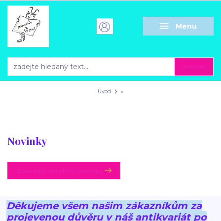
Menu
Hledat
Úvod
»
Novinky
Zobrazit všechny novinky
Děkujeme všem našim zákazníkům za
projevenou důvěru v náš antikvariát po