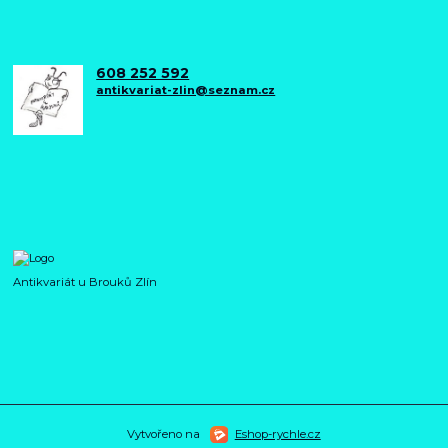
608 252 592
antikvariat-zlin@seznam.cz
Antikvariát u Brouků Zlín
Vytvořeno na
Eshop-rychle.cz