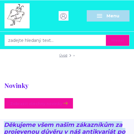
Menu
Hledat
Úvod
»
Novinky
Zobrazit všechny novinky
Děkujeme všem našim zákazníkům za
projevenou důvěru v náš antikvariát po