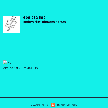
608 252 592
antikvariat-zlin@seznam.cz
Antikvariát u Brouků Zlín
Vytvořeno na
Eshop-rychle.cz