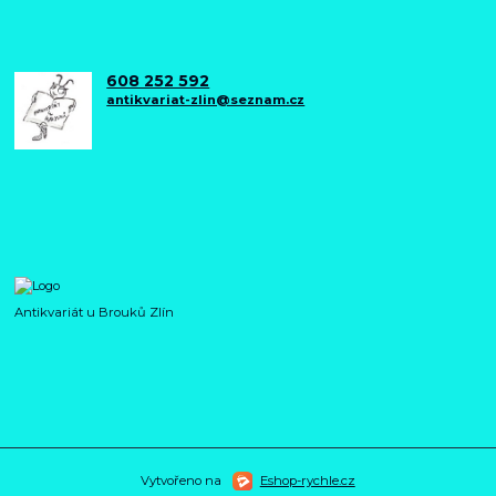
608 252 592
antikvariat-zlin@seznam.cz
Antikvariát u Brouků Zlín
Vytvořeno na
Eshop-rychle.cz