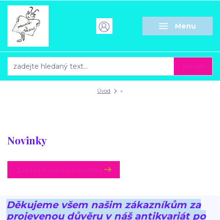
Menu
Hledat
Úvod
»
Novinky
Zobrazit všechny novinky
Děkujeme všem našim zákazníkům za
projevenou důvěru v náš antikvariát po