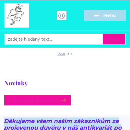
Menu
Hledat
Úvod
»
Novinky
Zobrazit všechny novinky
Děkujeme všem našim zákazníkům za
projevenou důvěru v náš antikvariát po