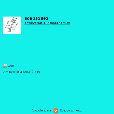
608 252 592
antikvariat-zlin@seznam.cz
Antikvariát u Brouků Zlín
Vytvořeno na
Eshop-rychle.cz