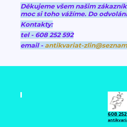
Děkujeme všem našim zákazníkům
moc si toho vážíme.
Do odvolání
Kontakty:
tel - 608 252 592
email -
antikvariat-zlin@seznam
608 252
antikvar