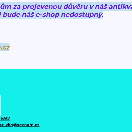
 za projevenou důvěru v náš antikva
 bude náš e-shop nedostupný.
.cz
 592
iat-zlin@seznam.cz