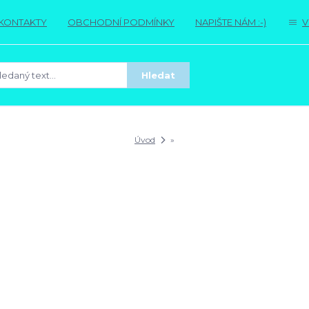
KONTAKTY
OBCHODNÍ PODMÍNKY
NAPIŠTE NÁM :-)
V
Hledat
Úvod
»