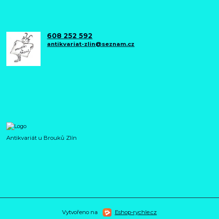
608 252 592
antikvariat-zlin@seznam.cz
Antikvariát u Brouků Zlín
Vytvořeno na
Eshop-rychle.cz