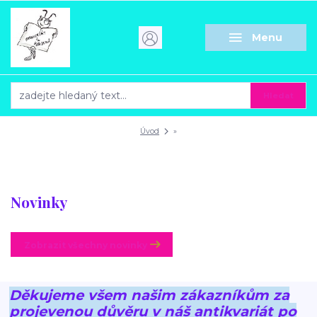
Menu
Hledat
Úvod
»
Novinky
Zobrazit všechny novinky
Děkujeme všem našim zákazníkům za
projevenou důvěru v náš antikvariát po