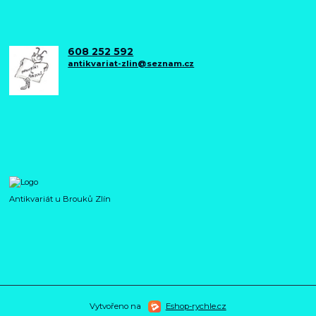
608 252 592
antikvariat-zlin@seznam.cz
Antikvariát u Brouků Zlín
Vytvořeno na
Eshop-rychle.cz