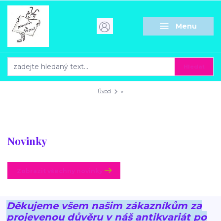
Menu
Hledat
Úvod
»
Novinky
Zobrazit všechny novinky
Děkujeme všem našim zákazníkům za
projevenou důvěru v náš antikvariát po