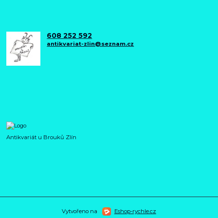
608 252 592
antikvariat-zlin@seznam.cz
Antikvariát u Brouků Zlín
Vytvořeno na
Eshop-rychle.cz