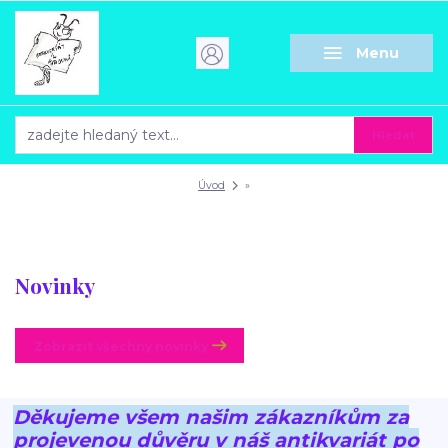
Menu
Hledat
Úvod
»
Novinky
Zobrazit všechny novinky
Děkujeme všem našim zákazníkům za
projevenou důvěru v náš antikvariát po