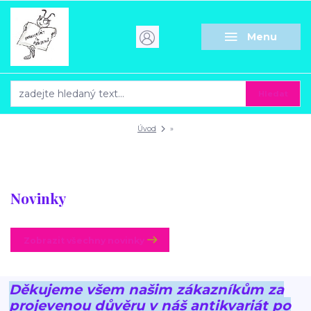
Menu
Hledat
Úvod
»
Novinky
Zobrazit všechny novinky
Děkujeme všem našim zákazníkům za
projevenou důvěru v náš antikvariát po