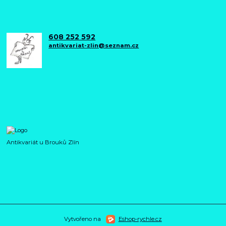
608 252 592
antikvariat-zlin@seznam.cz
Antikvariát u Brouků Zlín
Vytvořeno na
Eshop-rychle.cz