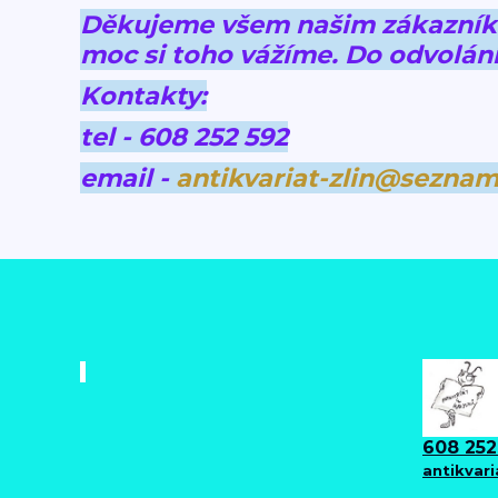
Děkujeme všem našim zákazníkům
moc si toho vážíme.
Do odvolání
Kontakty:
tel - 608 252 592
email -
antikvariat-zlin@seznam
608 252
antikvar