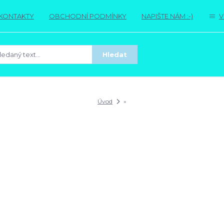
KONTAKTY
OBCHODNÍ PODMÍNKY
NAPIŠTE NÁM :-)
V
Hledat
Úvod
»