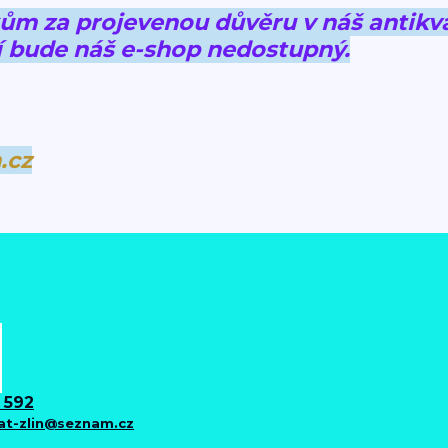
 za projevenou důvěru v náš antikva
 bude náš e-shop nedostupný.
.cz
 592
iat-zlin@seznam.cz