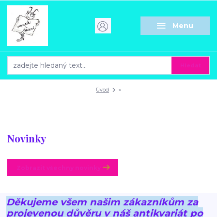
Menu
Hledat
Úvod
»
Novinky
Zobrazit všechny novinky
Děkujeme všem našim zákazníkům za
projevenou důvěru v náš antikvariát po