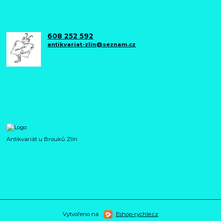
608 252 592
antikvariat-zlin@seznam.cz
Antikvariát u Brouků Zlín
Vytvořeno na
Eshop-rychle.cz