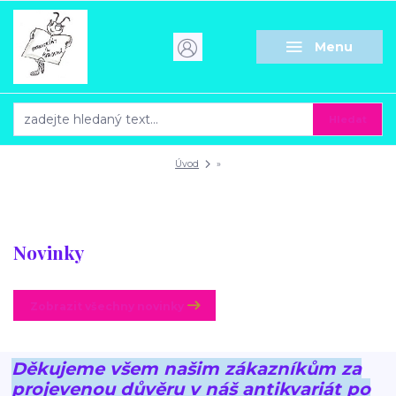
Menu
Hledat
Úvod
»
Novinky
Zobrazit všechny novinky
Děkujeme všem našim zákazníkům za
projevenou důvěru v náš antikvariát po