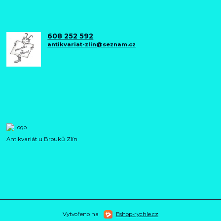
608 252 592
antikvariat-zlin@seznam.cz
Antikvariát u Brouků Zlín
Vytvořeno na
Eshop-rychle.cz