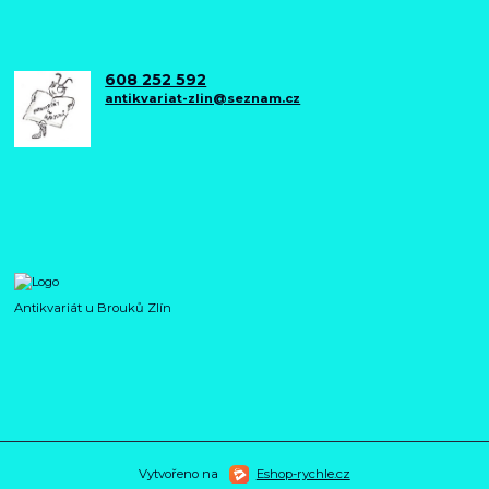
608 252 592
antikvariat-zlin@seznam.cz
Antikvariát u Brouků Zlín
Vytvořeno na
Eshop-rychle.cz