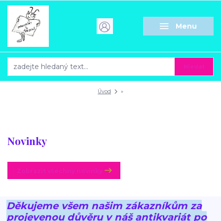
Menu
Hledat
Úvod
»
Novinky
Zobrazit všechny novinky
Děkujeme všem našim zákazníkům za
projevenou důvěru v náš antikvariát po