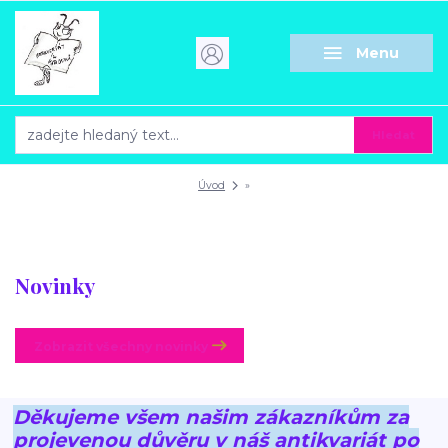
Menu
Hledat
Úvod
»
Novinky
Zobrazit všechny novinky
Děkujeme všem našim zákazníkům za
projevenou důvěru v náš antikvariát po