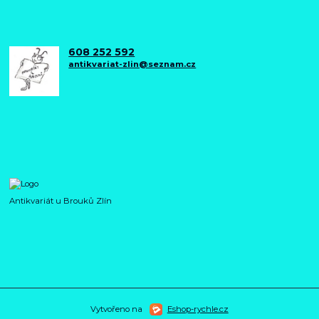
608 252 592
antikvariat-zlin@seznam.cz
Antikvariát u Brouků Zlín
Vytvořeno na
Eshop-rychle.cz