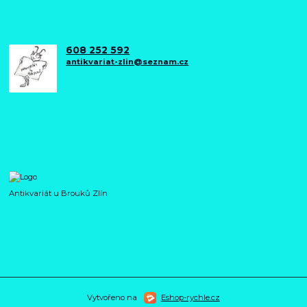
608 252 592
antikvariat-zlin@seznam.cz
Antikvariát u Brouků Zlín
Vytvořeno na
Eshop-rychle.cz