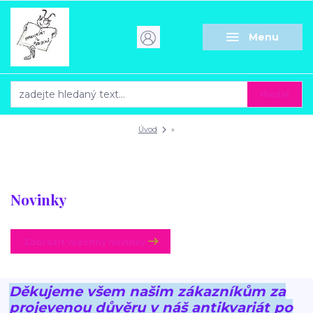
Menu
Hledat
Úvod
»
Novinky
Zobrazit všechny novinky
Děkujeme všem našim zákazníkům za
projevenou důvěru v náš antikvariát po