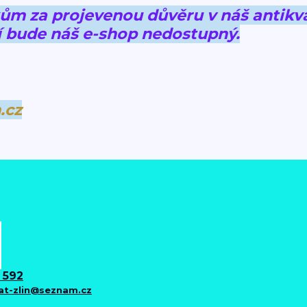
 za projevenou důvěru v náš antikva
 bude náš e-shop nedostupný.
.cz
 592
iat-zlin@seznam.cz