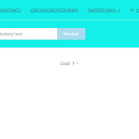
KONTAKTY
OBCHODNÍ PODMÍNKY
NAPIŠTE NÁM :-)
V
Hledat
Úvod
»