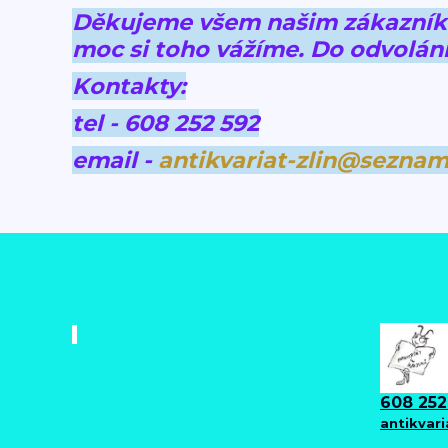
Děkujeme všem našim zákazníkům
moc si toho vážíme.
Do odvolání
Kontakty:
tel - 608 252 592
email -
antikvariat-zlin@seznam
608 252
antikvar