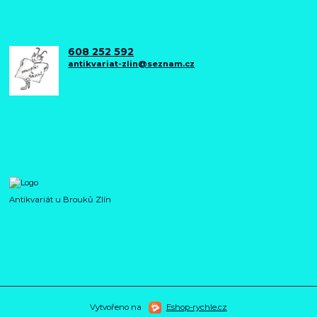
608 252 592
antikvariat-zlin@seznam.cz
Antikvariát u Brouků Zlín
Vytvořeno na
Eshop-rychle.cz