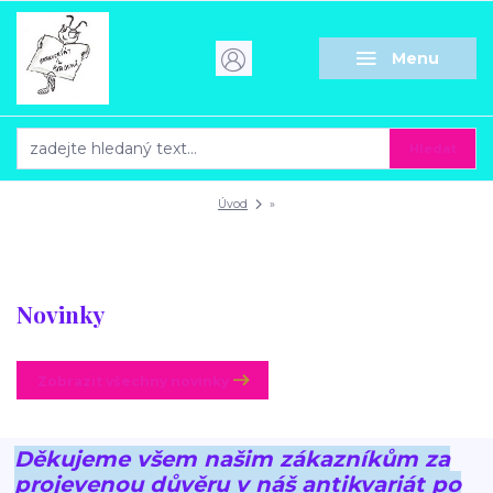
Menu
Hledat
Úvod
»
Novinky
Zobrazit všechny novinky
Děkujeme všem našim zákazníkům za
projevenou důvěru v náš antikvariát po