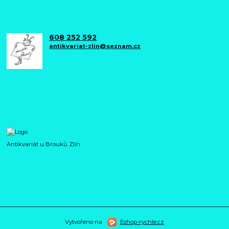
608 252 592
antikvariat-zlin@seznam.cz
Antikvariát u Brouků Zlín
Vytvořeno na
Eshop-rychle.cz