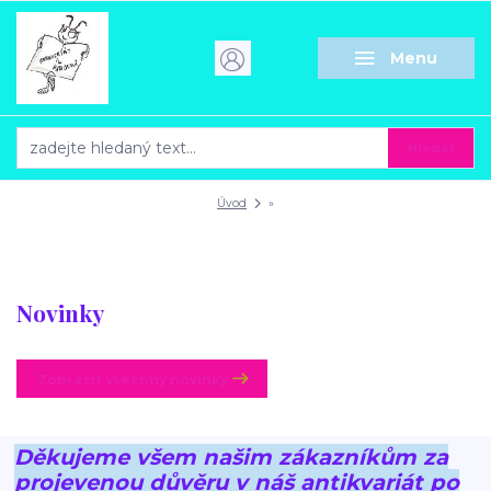
Menu
Hledat
Úvod
»
Novinky
Zobrazit všechny novinky
Děkujeme všem našim zákazníkům za
projevenou důvěru v náš antikvariát po