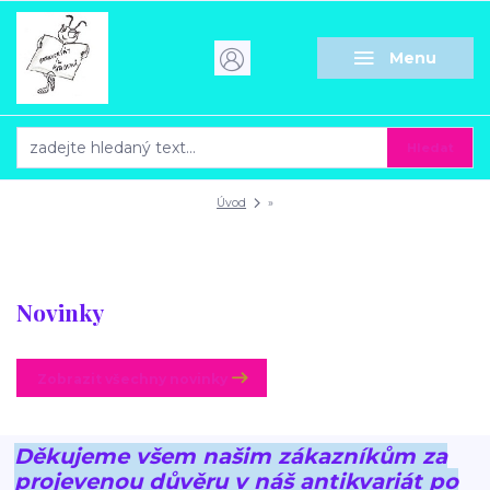
Menu
Hledat
Úvod
»
Novinky
Zobrazit všechny novinky
Děkujeme všem našim zákazníkům za
projevenou důvěru v náš antikvariát po