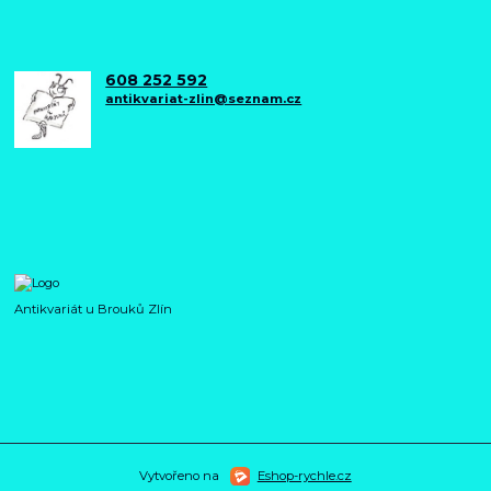
608 252 592
antikvariat-zlin@seznam.cz
Antikvariát u Brouků Zlín
Vytvořeno na
Eshop-rychle.cz