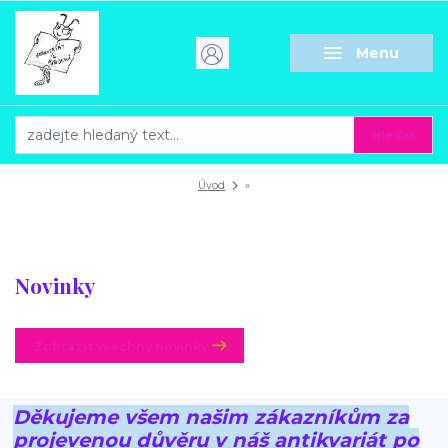
Menu
Hledat
Úvod
»
Novinky
Zobrazit všechny novinky
Děkujeme všem našim zákazníkům za
projevenou důvěru v náš antikvariát po