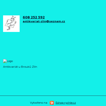
608 252 592
antikvariat-zlin@seznam.cz
Antikvariát u Brouků Zlín
Vytvořeno na
Eshop-rychle.cz