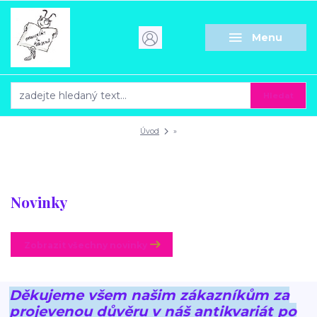
Menu
Hledat
Úvod
»
Novinky
Zobrazit všechny novinky
Děkujeme všem našim zákazníkům za
projevenou důvěru v náš antikvariát po