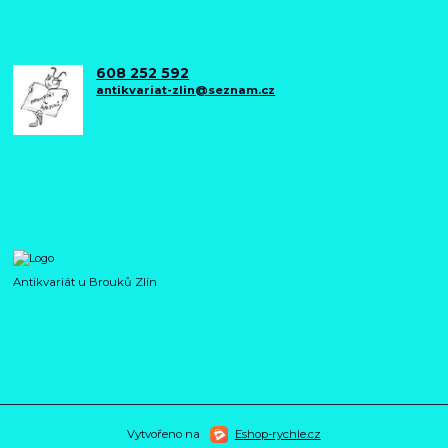
608 252 592
antikvariat-zlin@seznam.cz
Antikvariát u Brouků Zlín
Vytvořeno na
Eshop-rychle.cz